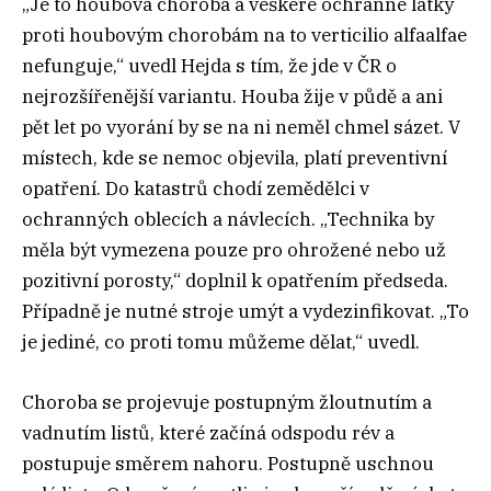
„Je to houbová choroba a veškeré ochranné látky
proti houbovým chorobám na to verticilio alfaalfae
nefunguje,“ uvedl Hejda s tím, že jde v ČR o
nejrozšířenější variantu. Houba žije v půdě a ani
pět let po vyorání by se na ni neměl chmel sázet. V
místech, kde se nemoc objevila, platí preventivní
opatření. Do katastrů chodí zemědělci v
ochranných oblecích a návlecích. „Technika by
měla být vymezena pouze pro ohrožené nebo už
pozitivní porosty,“ doplnil k opatřením předseda.
Případně je nutné stroje umýt a vydezinfikovat. „To
je jediné, co proti tomu můžeme dělat,“ uvedl.
Choroba se projevuje postupným žloutnutím a
vadnutím listů, které začíná odspodu rév a
postupuje směrem nahoru. Postupně uschnou