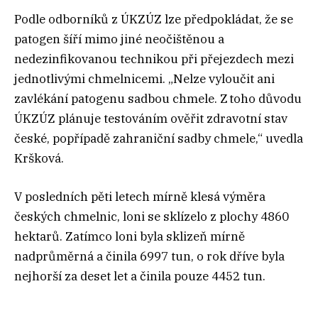
Podle odborníků z ÚKZÚZ lze předpokládat, že se
patogen šíří mimo jiné neočištěnou a
nedezinfikovanou technikou při přejezdech mezi
jednotlivými chmelnicemi. „Nelze vyloučit ani
zavlékání patogenu sadbou chmele. Z toho důvodu
ÚKZÚZ plánuje testováním ověřit zdravotní stav
české, popřípadě zahraniční sadby chmele,“ uvedla
Kršková.
V posledních pěti letech mírně klesá výměra
českých chmelnic, loni se sklízelo z plochy 4860
hektarů. Zatímco loni byla sklizeň mírně
nadprůměrná a činila 6997 tun, o rok dříve byla
nejhorší za deset let a činila pouze 4452 tun.