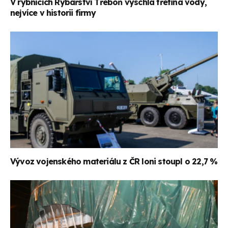
V rybnících Rybářství Třeboň vyschla třetina vody,
nejvíce v historii firmy
Vývoz vojenského materiálu z ČR loni stoupl o 22,7 %