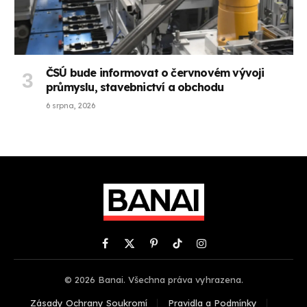
ČSÚ bude informovat o červnovém vývoji
průmyslu, stavebnictví a obchodu
6 srpna, 2026
Facebook
X
Pinterest
TikTok
Instagram
(Twitter)
© 2026 Banai. Všechna práva vyhrazena.
Zásady Ochrany Soukromí
Pravidla a Podmínky