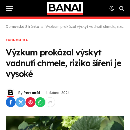
Domovská Stránka
»
Výzkum prokázal výskyt vadnutí chmele, riziko šíření je vysoké
EKONOMIKA
Výzkum prokázal výskyt
vadnutí chmele, riziko šíření je
vysoké
By
Personál
4 dubna, 2024