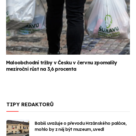
Maloobchodní tržby v Česku v červnu zpomalily
meziroční růst na 3,6 procenta
TIPY REDAKTORŮ
Babiš uvažuje o převodu Hrzánského paláce,
mohlo by z něj být muzeum, uvedl