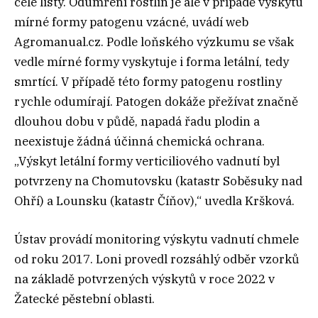
celé listy. Odumření rostlin je ale v případě výskytu
mírné formy patogenu vzácné, uvádí web
Agromanual.cz. Podle loňského výzkumu se však
vedle mírné formy vyskytuje i forma letální, tedy
smrtící. V případě této formy patogenu rostliny
rychle odumírají. Patogen dokáže přežívat značně
dlouhou dobu v půdě, napadá řadu plodin a
neexistuje žádná účinná chemická ochrana.
„Výskyt letální formy verticiliového vadnutí byl
potvrzeny na Chomutovsku (katastr Soběsuky nad
Ohří) a Lounsku (katastr Číňov),“ uvedla Kršková.
Ústav provádí monitoring výskytu vadnutí chmele
od roku 2017. Loni provedl rozsáhlý odběr vzorků
na základě potvrzených výskytů v roce 2022 v
Žatecké pěstební oblasti.