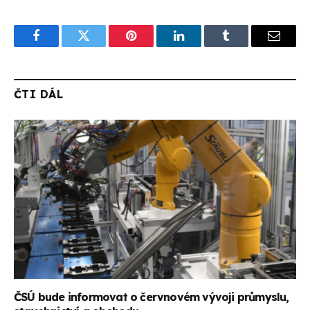
Facebook
Twitter
Pinterest
LinkedIn
Tumblr
Email
ČTI DÁL
ČSÚ bude informovat o červnovém vývoji průmyslu,