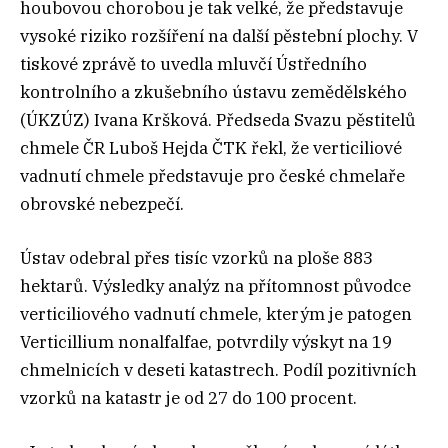
houbovou chorobou je tak velké, že představuje
vysoké riziko rozšíření na další pěstební plochy. V
tiskové zprávě to uvedla mluvčí Ústředního
kontrolního a zkušebního ústavu zemědělského
(ÚKZÚZ) Ivana Kršková. Předseda Svazu pěstitelů
chmele ČR Luboš Hejda ČTK řekl, že verticiliové
vadnutí chmele představuje pro české chmelaře
obrovské nebezpečí.
Ústav odebral přes tisíc vzorků na ploše 883
hektarů. Výsledky analýz na přítomnost původce
verticiliového vadnutí chmele, kterým je patogen
Verticillium nonalfalfae, potvrdily výskyt na 19
chmelnicích v deseti katastrech. Podíl pozitivních
vzorků na katastr je od 27 do 100 procent.