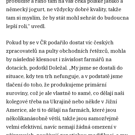
probudíte a ráno tam na vás čeká polské jablko a
německý jogurt, ne vždycky dobré kvality, takže
tam si myslím, že by stát mohl sehrát do budoucna
lepší roli,“ uvedl.
Pokud by se v ČR podařilo dostat víc českých
zpracovatelů na pulty obchodních řetězců, mohla
by následně klesnout i závislost farmářů na
dotacích, podotkl Doležal. „My jsme se dostali do
situace, kdy ten trh nefunguje, a v podstatě jsme
tlačení do toho, že produkujeme primární
suroviny, což je ale vlastně to samé, co dělají naši
kolegové třeba na Ukrajině nebo někde v Jižní
Americe, ale ti to dělají na farmách, které jsou
několikanásobně větší, takže jsou samozřejmě
velmi efektivní, navíc nemají žádná omezení v