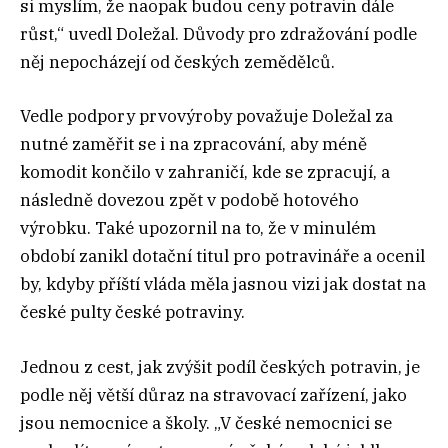
si myslím, že naopak budou ceny potravin dále
růst,“ uvedl Doležal. Důvody pro zdražování podle
něj nepocházejí od českých zemědělců.
Vedle podpory prvovýroby považuje Doležal za
nutné zaměřit se i na zpracování, aby méně
komodit končilo v zahraničí, kde se zpracují, a
následně dovezou zpět v podobě hotového
výrobku. Také upozornil na to, že v minulém
období zanikl dotační titul pro potravináře a ocenil
by, kdyby příští vláda měla jasnou vizi jak dostat na
české pulty české potraviny.
Jednou z cest, jak zvýšit podíl českých potravin, je
podle něj větší důraz na stravovací zařízení, jako
jsou nemocnice a školy. „V české nemocnici se