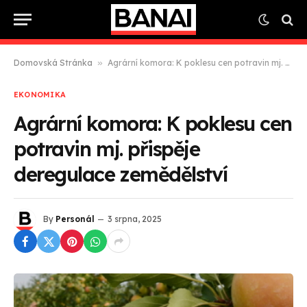
Domovská Stránka
»
Agrární komora: K poklesu cen potravin mj. přispěje deregulace zemědělství
EKONOMIKA
Agrární komora: K poklesu cen
potravin mj. přispěje
deregulace zemědělství
By
Personál
3 srpna, 2025