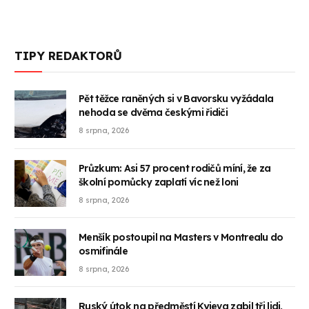
TIPY REDAKTORŮ
Pět těžce raněných si v Bavorsku vyžádala
nehoda se dvěma českými řidiči
8 srpna, 2026
Průzkum: Asi 57 procent rodičů míní, že za
školní pomůcky zaplatí víc než loni
8 srpna, 2026
Menšík postoupil na Masters v Montrealu do
osmifinále
8 srpna, 2026
Ruský útok na předměstí Kyjeva zabil tři lidi,