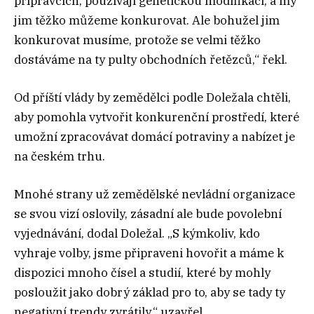
přípravcích, používají genetickou modifikaci, a my
jim těžko můžeme konkurovat. Ale bohužel jim
konkurovat musíme, protože se velmi těžko
dostáváme na ty pulty obchodních řetězců,“ řekl.
Od příští vlády by zemědělci podle Doležala chtěli,
aby pomohla vytvořit konkurenční prostředí, které
umožní zpracovávat domácí potraviny a nabízet je
na českém trhu.
Mnohé strany už zemědělské nevládní organizace
se svou vizí oslovily, zásadní ale bude povolební
vyjednávání, dodal Doležal. „S kýmkoliv, kdo
vyhraje volby, jsme připraveni hovořit a máme k
dispozici mnoho čísel a studií, které by mohly
posloužit jako dobrý základ pro to, aby se tady ty
negativní trendy zvrátily,“ uzavřel.