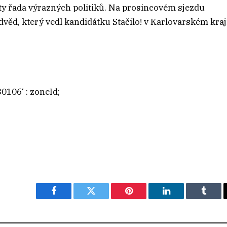
y řada výrazných politiků. Na prosincovém sjezdu
ěd, který vedl kandidátku Stačilo! v Karlovarském kraji
0106‘ : zoneId;
Facebook
Twitter
Pinterest
LinkedIn
Tumbl