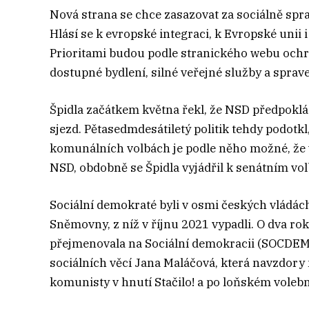
Nová strana se chce zasazovat za sociálně sprav
Hlásí se k evropské integraci, k Evropské unii 
Prioritami budou podle stranického webu ochr
dostupné bydlení, silné veřejné služby a sprave
Špidla začátkem května řekl, že NSD předpoklád
sjezd. Pětasedmdesátiletý politik tehdy podotk
komunálních volbách je podle něho možné, že 
NSD, obdobně se Špidla vyjádřil k senátním vo
Sociální demokraté byli v osmi českých vládách,
Sněmovny, z níž v říjnu 2021 vypadli. O dva ro
přejmenovala na Sociální demokracii (SOCDEM).
sociálních věcí Jana Maláčová, která navzdory 
komunisty v hnutí Stačilo! a po loňském vole