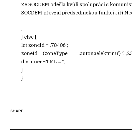
Ze SOCDEM odešla kvůli spolupráci s komunist
SOCDEM převzal předsednickou funkci Jiří Nedv
‚;
} else {
let zoneId = ‚78406‘;
zoneId = (zoneType === ‚autonaelektrinu‘) ? ‚23
div.innerHTML = “;
}
}
SHARE.