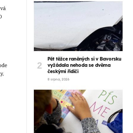
ová
O
Pět těžce raněných si v Bavorsku
vyžádala nehoda se dvěma
ode
českými řidiči
y,
8 srpna, 2026