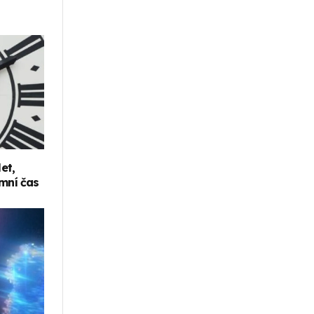
et,
imní čas