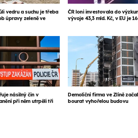
ůli vedru a suchu je třeba
ČR loni investovala do výzku
ob úpravy zeleně ve
vývoje 43,3 mld. Kč, v EU je 16
řuje násilný čin v
Demoliční firma ve Zlíně zača
nění při něm utrpěli tři
bourat vyhořelou budovu