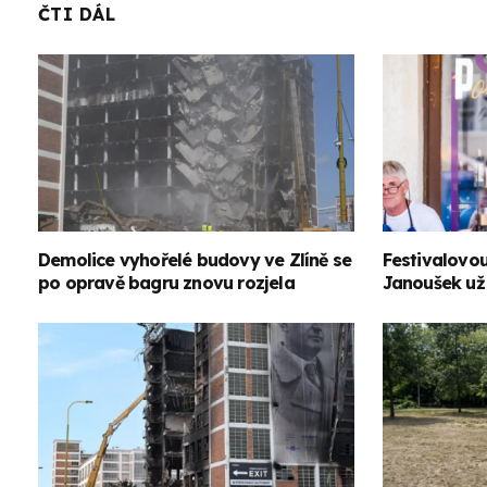
ČTI DÁL
Demolice vyhořelé budovy ve Zlíně se
Festivalovou
po opravě bagru znovu rozjela
Janoušek už