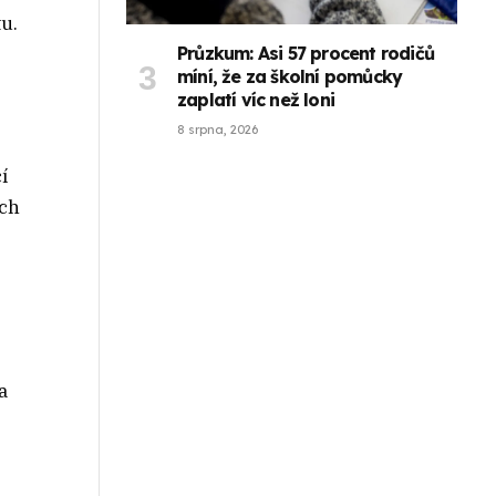
u.
Průzkum: Asi 57 procent rodičů
míní, že za školní pomůcky
zaplatí víc než loni
8 srpna, 2026
í
ích
a