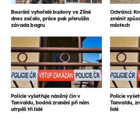
Bourání vyhořelé budovy ve Zlíně
Ochránci: Kv
dnes začalo, práce pak přerušila
změnit způs
závada bagru
městech
Policie vyšetřuje násilný čin v
Policie vyšet
Tanvaldu, bodná zranění při něm
Tanvaldu, zra
utrpěli tři lidé
lidé