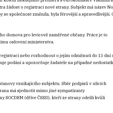
tů kolem někdejšího premiéra a eurokomisaře Vladimíra
tra žádost o registraci nové strany. Subjekt má název N
 se společnost změnila, byla férovější a spravedlivější. 
kého domova pro levicově zaměřené občany. Práce je to
šnímu oslovení ministerstva.
 registraci nebo rozhodnout o jejím odmítnutí do 15 dní 
luje podání a upozorňuje žadatele na případné nedostatk
a stanovy vznikajícího subjektu. Sběr podpisů v ulicích
Strana má sjednotit mimo jiné sympatizanty
y SOCDEM (dříve ČSSD), kteří ze strany odešli kvůli