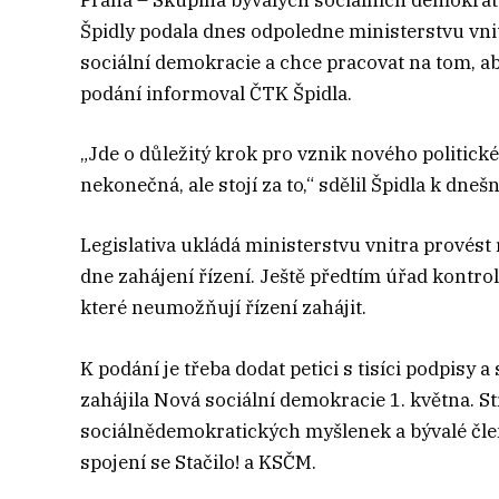
Praha – Skupina bývalých sociálních demokra
Špidly podala dnes odpoledne ministerstvu vni
sociální demokracie a chce pracovat na tom, aby
podání informoval ČTK Špidla.
„Jde o důležitý krok pro vznik nového politic
nekonečná, ale stojí za to,“ sdělil Špidla k dne
Legislativa ukládá ministerstvu vnitra provést
dne zahájení řízení. Ještě předtím úřad kontro
které neumožňují řízení zahájit.
K podání je třeba dodat petici s tisíci podpisy 
zahájila Nová sociální demokracie 1. května. 
sociálnědemokratických myšlenek a bývalé člen
spojení se Stačilo! a KSČM.