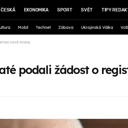
ČESKÁ
EKONOMIKA
SPORT
SVĚT
TIPY REDA
ultura
Mobil
Technet
Zábava
Ukrajinská Válka
Vol
straci nové strany
até podali žádost o regis