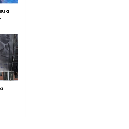
mu a
.
la