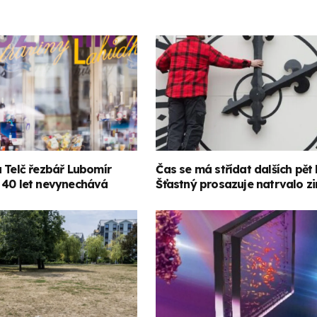
 Telč řezbář Lubomír
Čas se má střídat dalších pět l
 40 let nevynechává
Šťastný prosazuje natrvalo z