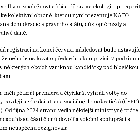
edlivou společnost a klást důraz na ekologii i prosperit
i ke kolektivní obraně, kterou nyní prezentuje NATO.
ana demokracie a právního státu, důstojné mzdy a
dlivé daně.
á registraci na konci června, následovat bude ustavujíc
l, že nebude usilovat o předsednickou pozici. V podzimn
v některých obcích vzniknou kandidátky pod hlavičkou
lbám.
 měli pětkrát premiéra a čtyřikrát vyhráli volby do
ky později se Česká strana sociálně demokratická (ČSSD)
 Od října 2024 stranu vedla někdejší ministryně práce 
nesouhlasu části členů dovolila volební spolupráci s
bním neúspěchu rezignovala.