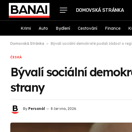
DOMOVSKÁ STRÁNKA
Krimi
Auto
Bydlení
Cestování
Finance
K
Domovská Stránka
»
Bývalí sociální demokraté podali žádost o regi
ČESKÁ
Bývalí sociální demokr
strany
By
Personál
8 června, 2026