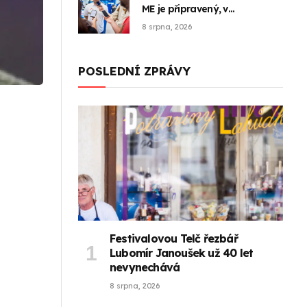
ME je připravený, v
Birminghamu už jednou uspěl
8 srpna, 2026
POSLEDNÍ ZPRÁVY
Festivalovou Telč řezbář
Lubomír Janoušek už 40 let
nevynechává
8 srpna, 2026