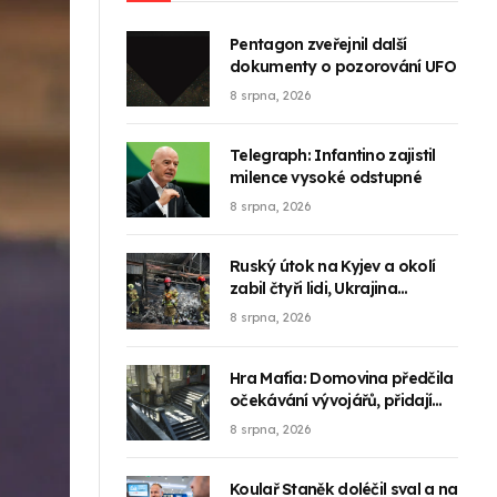
Pentagon zveřejnil další
dokumenty o pozorování UFO
8 srpna, 2026
Telegraph: Infantino zajistil
milence vysoké odstupné
8 srpna, 2026
Ruský útok na Kyjev a okolí
zabil čtyři lidi, Ukrajina
zaútočila na ruské rafinérie
8 srpna, 2026
Hra Mafia: Domovina předčila
očekávání vývojářů, přidají
rozšíření
8 srpna, 2026
Koulař Staněk doléčil sval a na