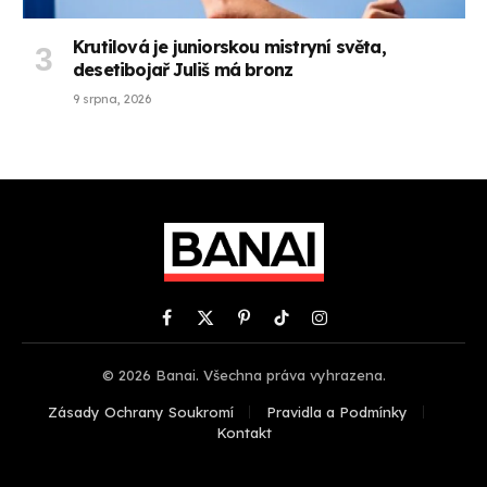
Krutilová je juniorskou mistryní světa,
desetibojař Juliš má bronz
9 srpna, 2026
Facebook
X
Pinterest
TikTok
Instagram
(Twitter)
© 2026 Banai. Všechna práva vyhrazena.
Zásady Ochrany Soukromí
Pravidla a Podmínky
Kontakt