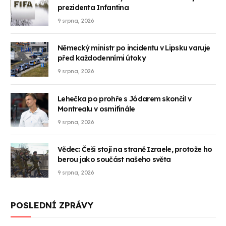
prezidenta Infantina
9 srpna, 2026
Německý ministr po incidentu v Lipsku varuje
před každodenními útoky
9 srpna, 2026
Lehečka po prohře s Jódarem skončil v
Montrealu v osmifinále
9 srpna, 2026
Vědec: Češi stojí na straně Izraele, protože ho
berou jako součást našeho světa
9 srpna, 2026
POSLEDNÍ ZPRÁVY