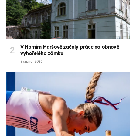
V Horním Maršově začaly práce na obnově
vyhořelého zámku
9 srpna, 2026