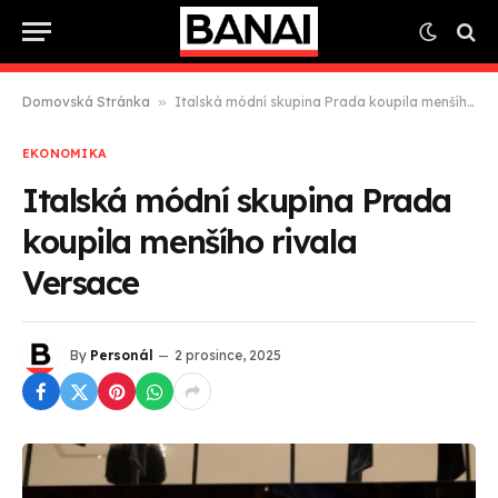
Domovská Stránka
»
Italská módní skupina Prada koupila menšího rivala Versace
EKONOMIKA
Italská módní skupina Prada
koupila menšího rivala
Versace
By
Personál
2 prosince, 2025