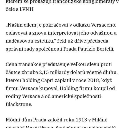
kterém se prosazují francouzské konglomeráty v
čele s LVMH.
„Naším cílem je pokračovat v odkazu Versaceho,
oslavovat a znovu interpretovat jeho odvážnou a
nadčasovou estetiku,“ řekl už dříve předseda
správní rady společnosti Prada Patrizio Bertelli.
Cena transakce představuje velkou slevu proti
částce zhruba 2,15 miliardy dolarů včetně dluhu,
kterou holding Capri zaplatil v roce 2018, když
firmu Versace kupoval. Holding firmu koupil od
rodiny Versace a od americké společnosti
Blackstone.
Módní dům Prada založil roku 1913 v Miláně
návrhář Mario Prada. Společnost po celém světě