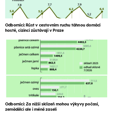
Odborníci: Růst v cestovním ruchu táhnou domácí
hosté, cizinci zůstávají v Praze
Odborníci: Za nižší sklizeň mohou výkyvy počasí,
zemědělci ale i méně zaseli