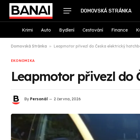
DOMOVSKÁ STRÁNKA
Krimi
Auto
Bydlení
Cestování
Finance
K
Domovská Stránka
»
Leapmotor přivezl do Česka elektrický hatch
EKONOMIKA
Leapmotor přivezl do 
By
Personál
2 června, 2026