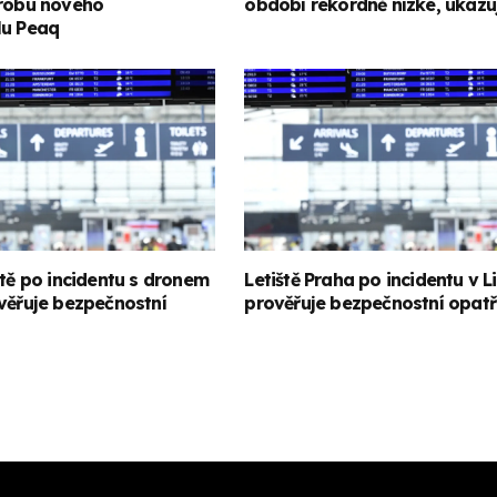
ýrobu nového
období rekordně nízké, ukazu
lu Peaq
ště po incidentu s dronem
Letiště Praha po incidentu v L
věřuje bezpečnostní
prověřuje bezpečnostní opatř