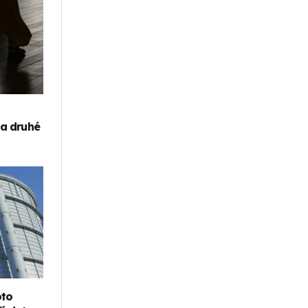
za druhé
oto