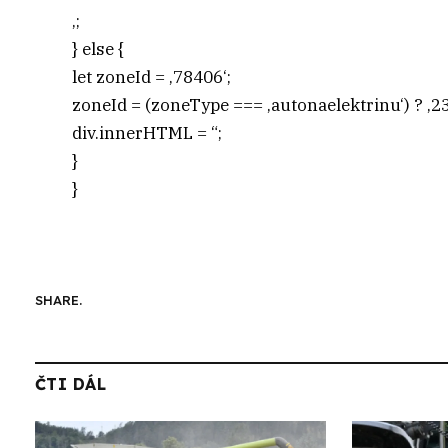
‚;
} else {
let zoneId = ‚78406‘;
zoneId = (zoneType === ‚autonaelektrinu‘) ? ‚23
div.innerHTML = “;
}
}
SHARE.
ČTI DÁL