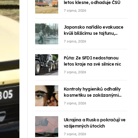
letos klesne, odhaduje ČSÚ
7 srpna, 2026
Japonsko nařídilo evakuace
kvůli blížícímu se tajfunu,
zrušilo 500 letů
7 srpna, 2026
Půta: Ze SFDI nedostanou
letos kraje na své silnice nic
7 srpna, 2026
Kontroly hygieniků odhalily
kosmetiku se zakázanými
látkami
7 srpna, 2026
Ukrajina a Rusko pokračují ve
vzájemných útocích
7 srpna, 2026