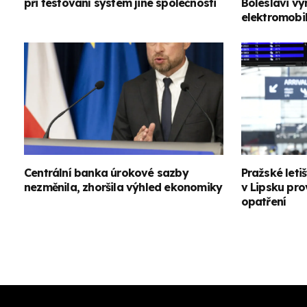
při testování systém jiné společnosti
Boleslavi v
elektromobi
Centrální banka úrokové sazby
Pražské leti
nezměnila, zhoršila výhled ekonomiky
v Lipsku pro
opatření