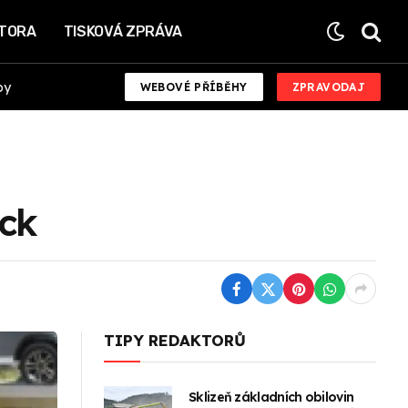
KTORA
TISKOVÁ ZPRÁVA
by
WEBOVÉ PŘÍBĚHY
ZPRAVODAJ
ack
TIPY REDAKTORŮ
Sklizeň základních obilovin