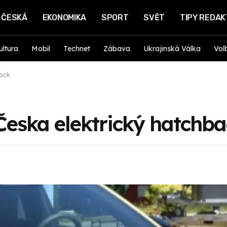
ČESKÁ
EKONOMIKA
SPORT
SVĚT
TIPY REDA
ultura
Mobil
Technet
Zábava
Ukrajinská Válka
Vol
back
Česka elektrický hatchb