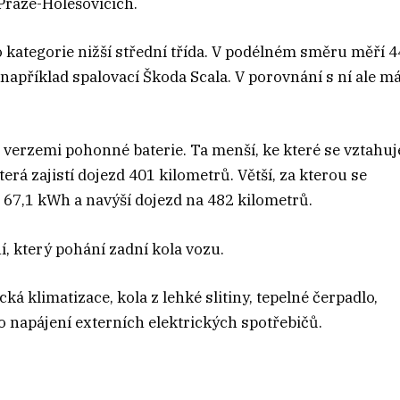
 Praze-Holešovicích.
do kategorie nižší střední třída. V podélném směru měří 
 například spalovací Škoda Scala. V porovnání s ní ale m
verzemi pohonné baterie. Ta menší, ke které se vztahuj
terá zajistí dojezd 401 kilometrů. Větší, za kterou se
67,1 kWh a navýší dojezd na 482 kilometrů.
, který pohání zadní kola vozu.
á klimatizace, kola z lehké slitiny, tepelné čerpadlo,
o napájení externích elektrických spotřebičů.