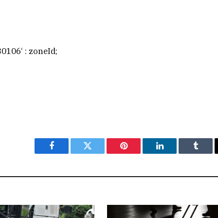
0106‘ : zoneId;
Facebook
Twitter
Pinterest
LinkedIn
Tumbl