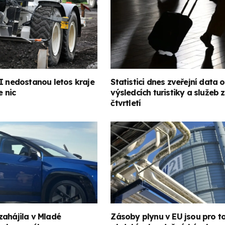
I nedostanou letos kraje
Statistici dnes zveřejní data o
e nic
výsledcích turistiky a služeb 
čtvrtletí
zahájila v Mladé
Zásoby plynu v EU jsou pro t