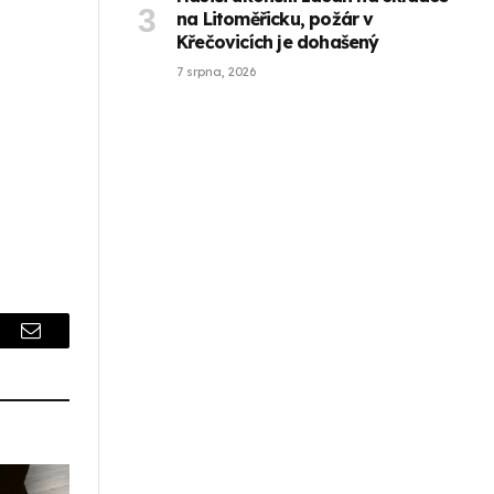
na Litoměřicku, požár v
Křečovicích je dohašený
7 srpna, 2026
r
Email