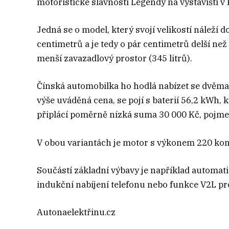
motoristické slavnosti Legendy na výstavišti v
Jedná se o model, který svojí velikostí náleží 
centimetrů a je tedy o pár centimetrů delší než
menší zavazadlový prostor (345 litrů).
Čínská automobilka ho hodlá nabízet se dvěma 
výše uváděná cena, se pojí s baterií 56,2 kWh, k
připlácí poměrně nízká suma 30 000 Kč, pojme 
V obou variantách je motor s výkonem 220 koní
Součástí základní výbavy je například automatick
indukční nabíjení telefonu nebo funkce V2L pr
Autonaelektřinu.cz