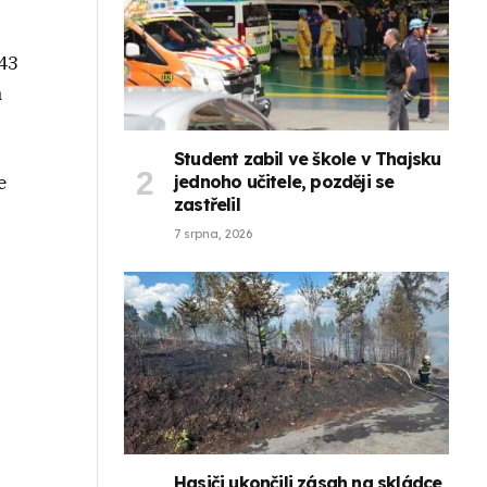
443
á
Student zabil ve škole v Thajsku
jednoho učitele, později se
e
zastřelil
7 srpna, 2026
Hasiči ukončili zásah na skládce