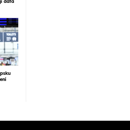
jí data
ipsku
ení