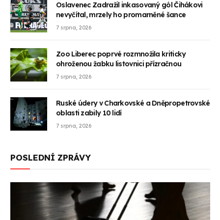
Oslavenec Zadražil inkasovaný gól Čihákovi
nevyčítal, mrzely ho promarněné šance
7 srpna, 2026
Zoo Liberec poprvé rozmnožila kriticky
ohroženou žabku listovnici přízračnou
7 srpna, 2026
Ruské údery v Charkovské a Dněpropetrovské
oblasti zabily 10 lidí
7 srpna, 2026
POSLEDNÍ ZPRÁVY