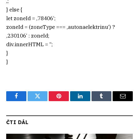
‚;
} else {
let zoneId = ‚78406‘;
zoneId = (zoneType === ‚autonaelektrinu‘) ?
‚230106‘ : zoneId;
div.innerHTML = “;
}
}
Facebook
Twitter
Pinterest
LinkedIn
Tumblr
Email
ČTI DÁL