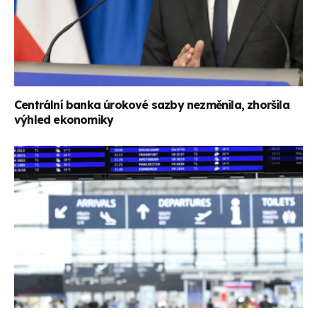
Centrální banka úrokové sazby nezměnila, zhoršila
výhled ekonomiky