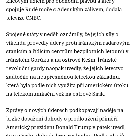
klíčovým uzlem pro obchodní plavbu a který
spojuje Rudé moře s Adenským zálivem, dodala
televize CNBC.
Spojené státy v neděli oznámily, že jejich síly o
víkendu provedly údery proti íránským radarovým
stanicím a řídicím centrům bezpilotních letounů v
íránském Gorúku a na ostrově Kešm. Íránské
revoluční gardy naopak uvedly, že jejich letectvo
zaútočilo na neupřesněnou leteckou základnu,
která byla podle nich využita při americkém útoku
na telekomunikační věž na ostrově Sirík.
Zprávy o nových úderech podkopávají naděje na
brzké dosažení dohody o prodloužení příměří.
Americký prezident Donald Trump v pátek uvedl,
že o návrhu dohody brzy rozhodne. Podle zdrojů