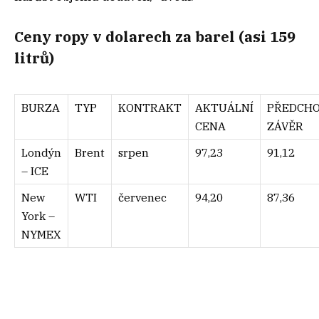
Ceny ropy v dolarech za barel (asi 159
litrů)
BURZA
TYP
KONTRAKT
AKTUÁLNÍ
PŘEDCHO
CENA
ZÁVĚR
Londýn
Brent
srpen
97,23
91,12
– ICE
New
WTI
červenec
94,20
87,36
York –
NYMEX