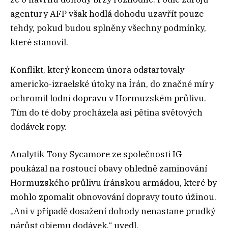
agentury AFP však hodlá dohodu uzavřít pouze
tehdy, pokud budou splněny všechny podmínky,
které stanovil.
Konflikt, který koncem února odstartovaly
americko-izraelské útoky na Írán, do značné míry
ochromil lodní dopravu v Hormuzském průlivu.
Tím do té doby procházela asi pětina světových
dodávek ropy.
Analytik Tony Sycamore ze společnosti IG
poukázal na rostoucí obavy ohledně zaminování
Hormuzského průlivu íránskou armádou, které by
mohlo zpomalit obnovování dopravy touto úžinou.
„Ani v případě dosažení dohody nenastane prudký
nárůst objemu dodávek,“ uvedl.