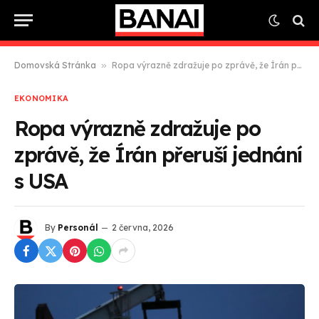
Domovská Stránka
»
Ropa výrazně zdražuje po zprávě, že Írán přeruší jednání s USA
EKONOMIKA
Ropa výrazně zdražuje po
zprávě, že Írán přeruší jednání
s USA
By
Personál
2 června, 2026