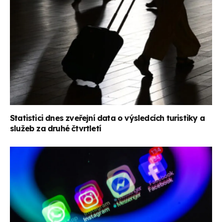
Statistici dnes zveřejní data o výsledcích turistiky a
služeb za druhé čtvrtletí