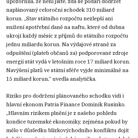
upozornila, že není jisté, zda se podaří dodržet
naplánovaný celoroční schodek 310 miliard
korun. „Stav státního rozpočtu nezlepší ani
snížení spotřební daně na naftu, které od dubna
ukrojí každý měsíc z příjmů do státního rozpočtu
jednu miliardu korun. Na výdajové straně za
odpuštění (plateb občanů za) podporované zdroje
energií stát vydá v letošním roce 17 miliard korun.
Navýšení platů ve státní sféře vyjde minimálně na
15 miliard korun,“ uvedla analytička.
Riziko pro dodržení plánovaného schodku vidí i
hlavní ekonom Patria Finance Dominik Rusinko.
„Hlavním rizikem plnění je z našeho pohledu
kondice tuzemské ekonomiky, zejména pokud by
mělo v důsledku blízkovýchodního konfliktu dojít