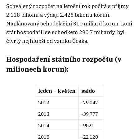
Schválený rozpočet na letošní rok počítá s příjmy
2,118 bilionu a výdaji 2,428 bilionu korun.
Naplánovaný schodek činí 310 miliard korun. Loni
stát hospodařil se schodkem 290,7 miliardy, byl
čtvrtý nejhlubší od vzniku Česka.
Hospodaření státního rozpočtu (v
milionech korun):
leden – květen
saldo
2012
-79.047
2013
-39.777
2014
-9521
2015
-22.128