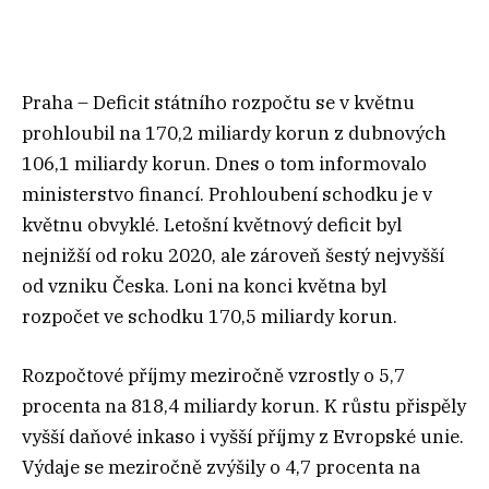
Praha – Deficit státního rozpočtu se v květnu
prohloubil na 170,2 miliardy korun z dubnových
106,1 miliardy korun. Dnes o tom informovalo
ministerstvo financí. Prohloubení schodku je v
květnu obvyklé. Letošní květnový deficit byl
nejnižší od roku 2020, ale zároveň šestý nejvyšší
od vzniku Česka. Loni na konci května byl
rozpočet ve schodku 170,5 miliardy korun.
Rozpočtové příjmy meziročně vzrostly o 5,7
procenta na 818,4 miliardy korun. K růstu přispěly
vyšší daňové inkaso i vyšší příjmy z Evropské unie.
Výdaje se meziročně zvýšily o 4,7 procenta na