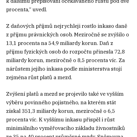
k dalšímu přepisování očekávaného růstu pod dvě
procenta,“ uvedl.
Z daňových příjmů nejrychleji rostlo inkaso daně
z příjmu právnických osob. Meziročně se zvýšilo o
13,1 procenta na 54,9 miliardy korun. Daň z
příjmu fyzických osob do rozpočtu přinesla 72,8
miliardy korun, meziročně o 8,5 procenta víc. Za
nárůstem jejího inkasa podle ministerstva stojí
zejména růst platů a mezd.
Zvýšení platů a mezd se projevilo také ve vyšším
výběru povinného pojistného, na kterém stát
získal 351,3 miliardy korun, meziročně o 6,5
procenta víc. K vyššímu inkasu přispěl i růst
minimálního vyměřovacího základu živnostníků
ze 35 na 40 procent průměrné mzdy. Sněmovna