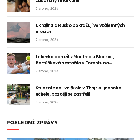
zakázanými látkami
7 srpna, 2026
Ukrajina a Rusko pokračují ve vzájemných
útocích
7 srpna, 2026
Lehečka porazil v Montrealu Blockxe,
Bartůňková nestačila v Torontu na
Anisimovovou
7 srpna, 2026
Student zabil ve škole v Thajsku jednoho
učitele, později se zastřelil
7 srpna, 2026
POSLEDNÍ ZPRÁVY