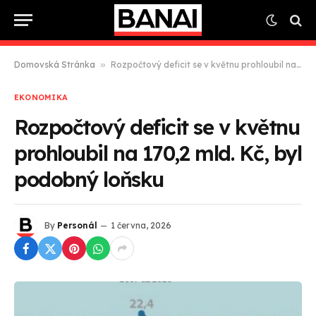
Domovská Stránka
»
Rozpočtový deficit se v květnu prohloubil na 170,2 mld. Kč, byl podobný loňsku
EKONOMIKA
Rozpočtový deficit se v květnu
prohloubil na 170,2 mld. Kč, byl
podobný loňsku
By
Personál
1 června, 2026