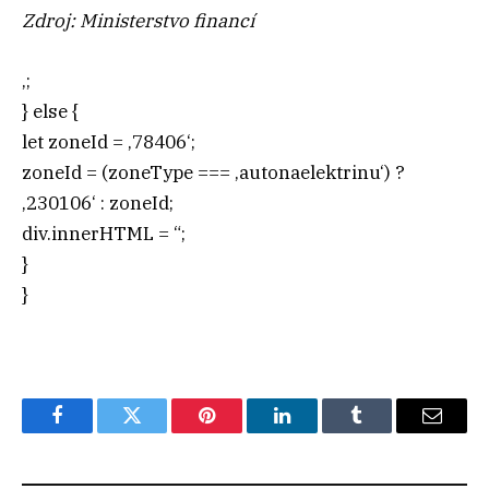
Zdroj: Ministerstvo financí
‚;
} else {
let zoneId = ‚78406‘;
zoneId = (zoneType === ‚autonaelektrinu‘) ?
‚230106‘ : zoneId;
div.innerHTML = “;
}
}
Facebook
Twitter
Pinterest
LinkedIn
Tumblr
Email