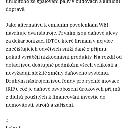
uhličitého ze spalování paliv v budovách a silniční
dopravě.
Jako alternativu k emisním povolenkám WEI
navrhuje dva nástroje. Prvním jsou daňové úlevy
za dekarbonizaci (DTC), které firmám v nejvíce
znečišťujících odvětvích sníží daně z příjmu,
pokud vyrábějí nízkoemisní produkty. Na rozdíl od
dotací jsou dostupné podnikům všech velikostí a
nevyžadují složité změny daňového systému.
Druhým nástrojem jsou fondy pro rychlé inovace
(RIF), což je daňové osvobození úrokových příjmů
z dluhů použitých k financování investic do
nemovitostí, strojů a zařízení.
‚;