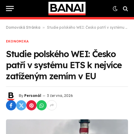
Domovská Stránka
»
Studie polského WEI: Česko patří v systému ETS k nejvíce zatíženým zemím v EU
EKONOMIKA
Studie polského WEI: Česko
patří v systému ETS k nejvíce
zatíženým zemím v EU
By
Personál
3 června, 2026