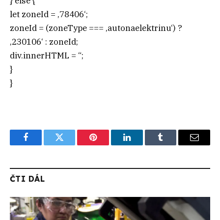
} else {
let zoneId = ‚78406‘;
zoneId = (zoneType === ‚autonaelektrinu‘) ?
‚230106‘ : zoneId;
div.innerHTML = “;
}
}
Facebook
Twitter
Pinterest
LinkedIn
Tumblr
Email
ČTI DÁL