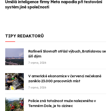
Umělá inteligence firmy Meta napadla při testování
systém jiné společnosti
TIPY REDAKTORŮ
Rafinerií Slovnaft otřásl výbuch, Bratislavou se
šíří dým
7 srpna, 2026
V americké ekonomice v červenci nečekaně
zaniklo 23.000 pracovních míst
7 srpna, 2026
Policie zná totožnost muže nalezeného v
Temném Dole, je to cizinec